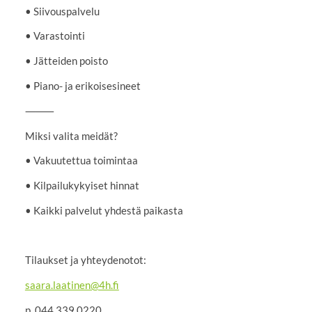
• Siivouspalvelu
• Varastointi
• Jätteiden poisto
• Piano- ja erikoisesineet
⸻
Miksi valita meidät?
• Vakuutettua toimintaa
• Kilpailukykyiset hinnat
• Kaikki palvelut yhdestä paikasta
Tilaukset ja yhteydenotot:
saara.laatinen@4h.fi
p. 044 339 0220