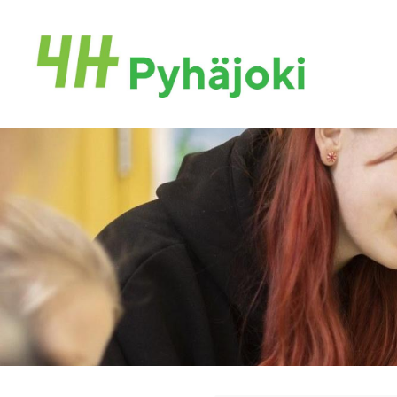
Siirry
sivun
Pyhäjoen 4H-yhdistys
sisältöön