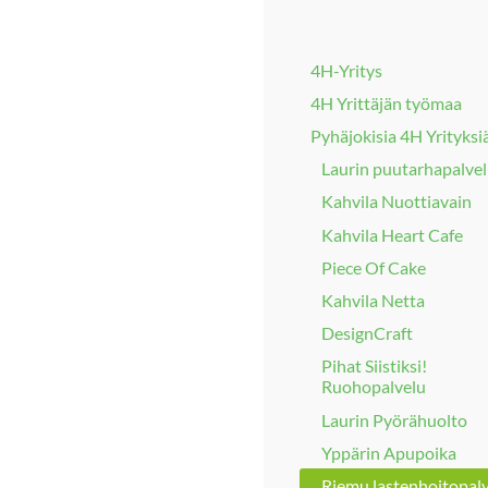
4H-Yritys
4H Yrittäjän työmaa
Pyhäjokisia 4H Yrityksi
Laurin puutarhapalve
Kahvila Nuottiavain
Kahvila Heart Cafe
Piece Of Cake
Kahvila Netta
DesignCraft
Pihat Siistiksi!
Ruohopalvelu
Laurin Pyörähuolto
Yppärin Apupoika
Riemu lastenhoitopal