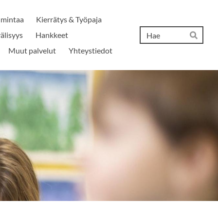
imintaa
Kierrätys & Työpaja
Hak
älisyys
Hankkeet
Hae
Muut palvelut
Yhteystiedot