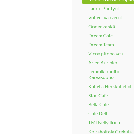
Laurin Puutyöt
Vohvelivahverot
Onnenkenkä
Dream Cafe
Dream Team
Viena pitopalvelu
Arjen Aurinko
Lemmikinhoito
Karvakuono
Kahvila Herkkuhelmi
Star_Cafe
Bella Café
Cafe Delfi
TMI Nelly Ilona
Koirahoitola Grekula