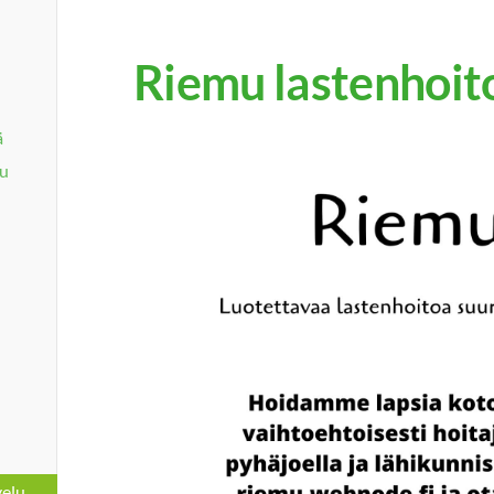
Riemu lastenhoit
ä
lu
velu