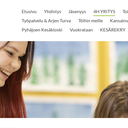
Etusivu
Yhdistys
Jäsenyys
4H YRITYS
To
Työpalvelu & Arjen Turva
Töihin meille
Kansainv
Pyhäjoen Kesäkioski
Vuokrataan
KESÄREKRY