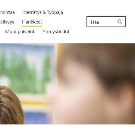
imintaa
Kierrätys & Työpaja
Hak
älisyys
Hankkeet
Hae
Muut palvelut
Yhteystiedot