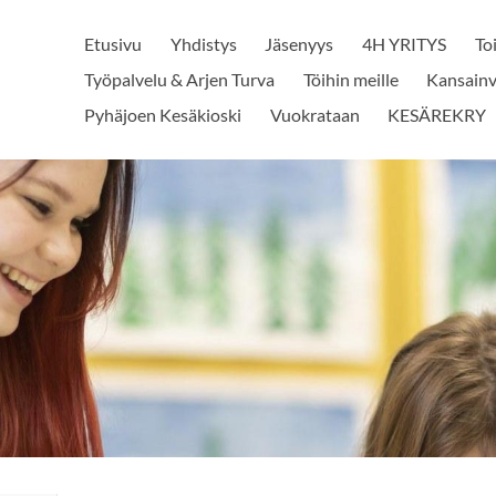
Etusivu
Yhdistys
Jäsenyys
4H YRITYS
To
Työpalvelu & Arjen Turva
Töihin meille
Kansainv
Pyhäjoen Kesäkioski
Vuokrataan
KESÄREKRY