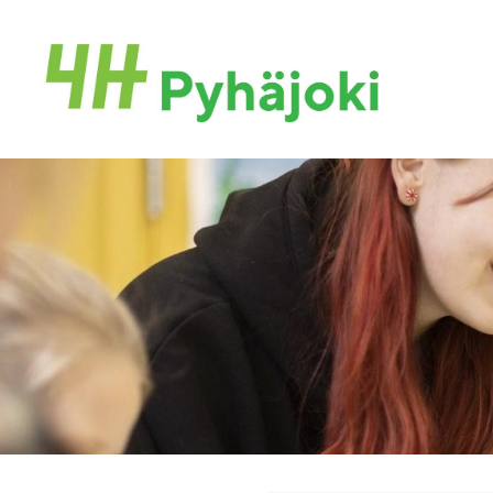
Siirry
sivun
Pyhäjoen 4H-yhdistys
sisältöön