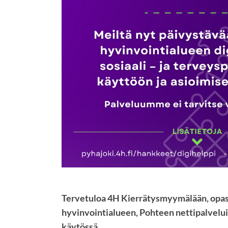
Tervetuloa 4H Kierrätysmyymälään, op
hyvinvointialueen, Pohteen nettipalvelui
käytössä.