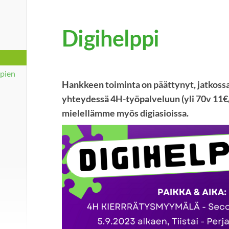
Digihelppi
pien
Hankkeen toiminta on päättynyt, jatkossa 
yhteydessä 4H-työpalveluun (yli 70v 11€
mielellämme myös digiasioissa.