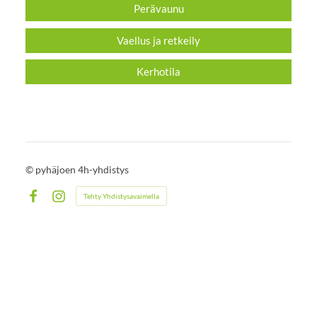
Perävaunu
Vaellus ja retkeily
Kerhotila
©
pyhäjoen 4h-yhdistys
Tehty Yhdistysavaimella
Facebook
Instagram