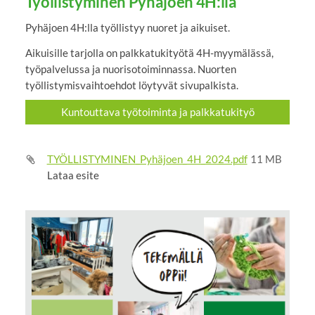
Työllistyminen Pyhäjoen 4H:lla
Pyhäjoen 4H:lla työllistyy nuoret ja aikuiset.
Aikuisille tarjolla on palkkatukityötä 4H-myymälässä,
työpalvelussa ja nuorisotoiminnassa. Nuorten
työllistymisvaihtoehdot löytyvät sivupalkista.
Kuntouttava työtoiminta ja palkkatukityö
TYÖLLISTYMINEN_Pyhäjoen_4H_2024.pdf
11 MB
Lataa esite