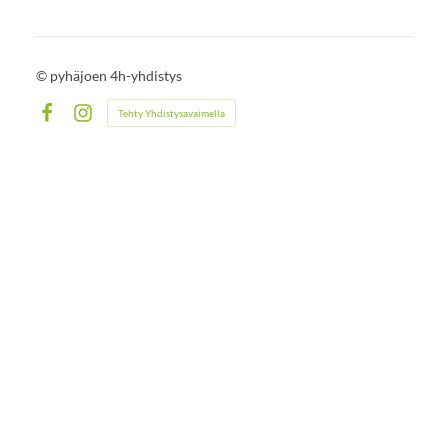
©
pyhäjoen 4h-yhdistys
Tehty Yhdistysavaimella
Facebook
Instagram